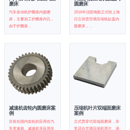
磨床
圆磨床
汽车发动机护圈座内圆磨
2016年沈阳海默正式给上海
床，主要加工护圈座内孔，
日立供货空调压缩机缸盖内
由于护圈座...
圆磨床，...
减速机齿轮内圆磨床案
压缩机叶片双端面磨床
例
案例
目前在国内齿轮的应用在汽
立式贯穿式双端面磨床，非
车变速箱、减速机等应用非
常适合空调压缩机滑片、涡